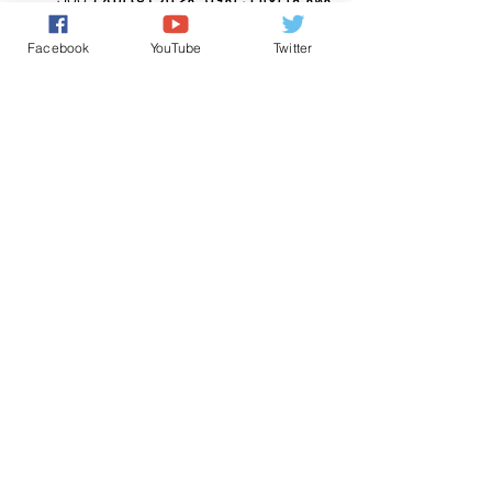
شخص لمدة عام، وخدمات طبية لـ500 
Facebook
YouTube
Twitter
شخص، بالإضافة إلى تعليم سنوي لـ120 
طفلا من مخيمات تندوف في الصحراء 
الجزائرية.
اخباروطنية
الأخبار باللغة العربية
اخباردولية
تعليقات
0.0/ 5 (0)
التعليق والتقييم...