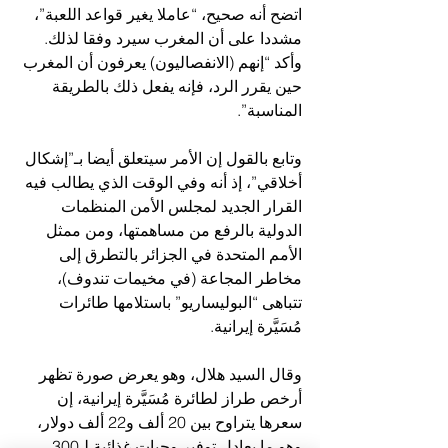
اتضح أنه صحيح، “عاملا يغير قواعد اللعبة”، 
مشددا على أن المغرب سيرد وفقا لذلك. 
وأكد “إنهم (الانفصاليون) يعرفون أن المغرب 
حين يقرر الرد، فإنه يفعل ذلك بالطريقة 
المناسبة”.
وتابع بالقول إن الأمر سيتعلق أيضا بـ”إشكال 
أخلاقي”، إذ أنه وفي الوقت الذي يطالب فيه 
القرار الجديد لمجلس الأمن المنظمات 
الدولية بالرفع من مساهمتها، ومن ممثل 
الأمم المتحدة في الجزائر بالتطرق إلى 
مخاطر المجاعة (في مخيمات تندوف)، 
تتباهى “البوليساريو” باستلامها طائرات 
مُسَيَّرة إيرانية.
وقال السيد هلال، وهو يعرض صورة تظهر 
أرخص طراز لطائرة مُسَيَّرة إيرانية، إن 
سعرها يتراوح بين 20 ألف و22 ألف دولار، 
وهو ما يعادل توفير وجبات غذائية لـ300 