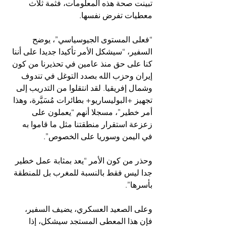
تبينت صحة هذه المعلومات، فثمة ثلاث 
معطيات تفرض نفسها.
“فعلى المستوى الجيوسياسي”، يوضح 
السفير، “سيشكل الأمر تأكيدا جديدا على أننا 
كنا على حق منذ عامين في تحذيرنا من كون 
إيران وحزب الله بصدد التوغل في تندوف 
وشمال إفريقيا. لقد انتقلوا من التدريب إلى 
تجهيز +البوليساريو+ بطائرات مُسَيَّرة، وهذا 
أمر خطير”، مسجلا أنهم “يعملون على 
زعزعة استقرار منطقتنا مثل ما قاموا به 
في اليمن وسوريا على الخصوص”.
وحذر من كون الأمر “يعد بمثابة عمل خطير 
جدا ليس فقط بالنسبة للمغرب بل للمنطقة 
بأسرها”.
وعلى الصعيد العسكري، يضيف السفير، 
فإن هذا المعطى المستجد سيشكل، إذا 