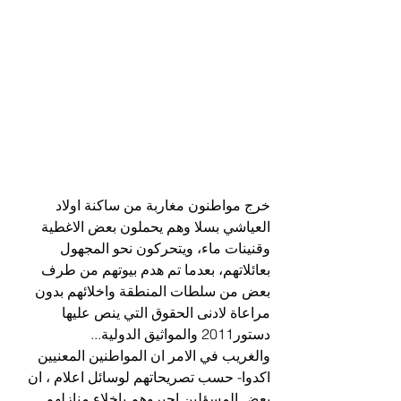
خرج مواطنون مغاربة من ساكنة اولاد 
العياشي بسلا وهم يحملون بعض الاغطية 
وقنينات ماء، ويتحركون نحو المجهول 
بعائلاتهم، بعدما تم هدم بيوتهم من طرف 
بعض من سلطات المنطقة واخلائهم بدون 
مراعاة لادنى الحقوق التي ينص عليها 
دستور2011 والمواثيق الدولية...
والغريب في الامر ان المواطنين المعنيين 
اكدوا- حسب تصريحاتهم لوسائل اعلام ، ان 
بعض المسؤلين اجبروهم باخلاء منازلهم 