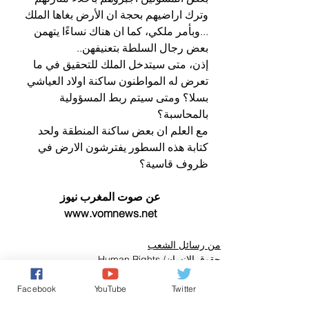
وترك اراضيهم بحجة ان الأرض بغاها الملك 
...وبأمر ملكي، كما ان هناك نساءًا يتهمن 
بعض رجال السلطة بتعنيفهن..
إذن، متى سيتدخل الملك للتحقيق في ما 
تعرض له المواطنون ساكنة اولاد العياشي 
بسلا؟ ومتى سيتم ربط المسؤولية 
بالمحاسبة؟ 
مع العلم ان بعض ساكنة المنطقة ولحد 
كتابة هذه السطور يفترشون الارض في 
ظروف قاسية؟ 
عن صوت المغرب نيوز
www.vomnews.net
من رسائل الشعب
حقوق الانسان/ Human Rights
كل شيء عن المَلَكِيّة بالمغرب
Facebook
YouTube
Twitter