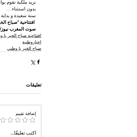
نريد ملكية تقوم بوا
بدون استثناء….
سنة سعيدة و بداية
 افتتاحية "صباح الخ
صوت المغرب نيوز/ 
افتتاحية صباح الخير يا 
اخباروطنية
صباح الخير يا وطني
تعليقات
إضافة تقييم
اكتب تعليقًا...