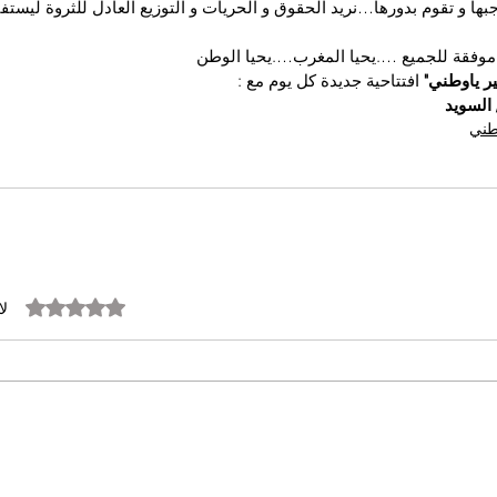
جبها و تقوم بدورها…نريد الحقوق و الحريات و التوزيع العادل للثروة ليستفي
 موفقة للجميع ….يحيا المغرب….يحيا الوطن
ير ياوطني" 
افتتاحية جديدة كل يوم مع :
السويد
وطني
تم التقييم بـ 0 من أصل 5 نجوم.
لا