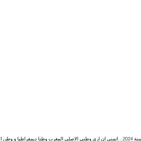
مرحبا بالجميع في سنة 2024…اتمنى ان ارى وطني الاصلي المغرب وطنا ديمقراطيا و 