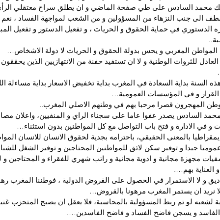
لك محمد السادس على طي صفحة الماضي و ان يطلق سراح معتقلي الرأي 
طف الى جنب النزهاء من المسؤولين و من الشعب لمواجهة الفساد ، نعم ا
الدستوري في حماية الحقوق و الحريات ، و تفعيل الدستور و تفعيل المب
ة..
رى المواطن المغربي و يحس بدولة الحقوق و الحريات لا دولة الاشخاص…
 العادل للثروات الوطنية و لا ان تستفيد حفنة من الانتهازيين الذين يحققون
هذه السنة بداية السعادة في المغرب بداية تخفيض الاسعار بداية مساءلة الل
 القرار و في المؤسسات العمومية…
الوطن المهجرون قصرا مرحبا بهم في وطنهم الاصلي المغرب..
محمد السادس يصدر عفوا عاما على سجناء الراي و المنفيين، واعلان مصال
و في الادارة و فتح باب التواصل مع كل المواطنين بدون استثناء…
ديمقراطيا بالمعنى الحقيقي، باحترامه بجدية لحقوق الانسان للانسان المو
عموميا جيدا و توفير سكن لائق للمواطنين المحتاجين و توفير الشغل للشباب
يات مجهزة مجانية و ادوية مجانية و راتب شهري للفقراء و المحتاجين و
 العناية بهم….
اديق و لا الاستمرار في الحصول على القروض الدولية ، فوطننا المغرب رهن
 لا نريد ان يستمر المغرب مرهونا بالقروض…
 لشعبه لو تم ربط المسؤولية بالمحاسبة، فلا يعقل ان يصبح المتحزب غنيا 
 الفاسد و يسجن فاضح الفساد و فاضح الفاسدين….