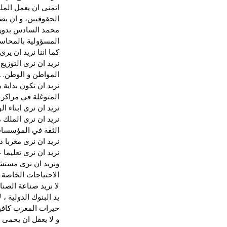
اتمنى ان يعمل الم
الحقوقيين، و ان يص
محمد السادس بدوره 
المسؤولية بالمحاسب
كما اننا نريد ان ي
نريد ان نرى التوزيع
المواطن و الوطن…
نريد ان تكون بداية 
المتوغلة في مراكز
نريد ان نرى ابناء 
نريد ان نرى الملك 
الثقة في المؤسسات 
نريد ان نرى مغربا 
نريد ان نرى تعليما 
ونريد ان نرى مستشف
الاحتياجات الخاصة و
لا نريد صناعة الصن
يد البنوك الدولية ،
خيرات المغرب كافية
و لا يعقل ان يحمى