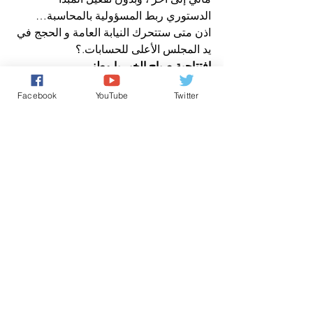
الدستوري ربط المسؤولية بالمحاسبة…
اذن متى ستتحرك النيابة العامة و الحجج في 
يد المجلس الأعلى للحسابات.؟
افتتاحية صباح الخير يا وطني
عن وكالة صوت المغرب نيوز
Facebook
YouTube
Twitter
افتتاحية صباح الخير يا وطني
حقوق الانسان/ Human Rights
كل شيء عن المَلَكِيّة بالمغرب
تعليقات
0.0/ 5 (0)
التعليق والتقييم...