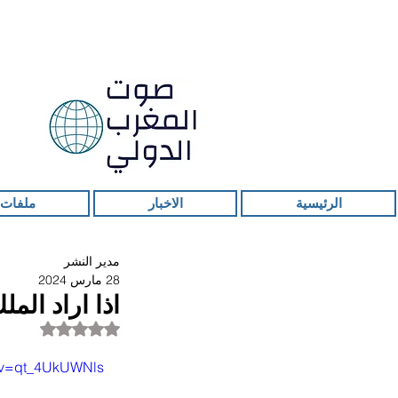
الرئيسية
الاخبار
ملفات 
مدير النشر
28 مارس 2024
اذا اراد الم
تم التقييم بـ ليس ر
h?v=qt_4UkUWNls