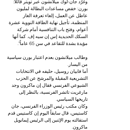
وغرّد جان-لوك ميلانشون عبر تويتر قائلاً: 
بورن: خفض مساعدات البطالة لمليون 
عاطل عن العمل، إلغاء تعرفة الغاز 
المنظمة، تأجيل نهاية الطاقة النووية عشرة 
أعوام، وفتح باب التنافسية أمام شركة 
السكك الحديدية إس إن سيه إف. كما أنها 
مؤيدة بشدة للتقاعد في سن 65 عاماً". 
وطالب ميلانشون بعدم اعتبار بورن سياسية 
من اليسار.
أما فابيان روسيل، حليفه في الانتخابات 
التشريعية المقبلة والمرشح عن الحزب 
الشيوعي الفرنسي فقال إن ماكرون وجد 
مارغريت تاتشر الفرنسية، بالنظر إلى 
تاريخها السياسي. 
وكان مكتب رئيس الوزراء الفرنسي، جان 
كاستيس، قال سابقاً اليوم إن كاستيس قدم 
استقالته يوم الإثنين إلى الرئيس إيمانويل 
ماكرون.