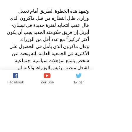
وتمهد هذه الخطوة الطريق أمام تعديل 
وزاري طال انتظاره من قبل ماكرون الذي 
قال عقب انتخابه لفترة جديدة في نيسان-
أبريل إن فريق حكومته الجديد يجب أن يكون 
أكثر "تركيزاً" مع عدد أقل من الوزراء.
وقال ماكرون الذي يأمل في الحصول على 
الأكثرية في الجمعية العامة، إنه يبحث عن 
شخص يتمتع بمؤهلات سياسية اجتماعية 
لشغل منصب رئيس الوزراء، ولكنه لم 
يكشف عن هويته. 
Facebook
YouTube
Twitter
وترجح الصحف الفرنسية أن تشغل امرأة 
هذا المنصب، تكون مقربة من اليسار الذي 
سيخوض ماكرون معركة انتخابية كبيرة ضدّه 
تحالفه في الانتخابات التشريعية المقبلة، 
يومي 12 و19 حزيران/يونيو.