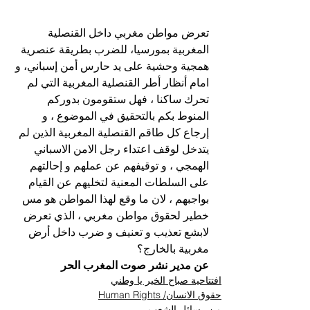
تعرض مواطن مغربي داخل القنصلية 
المغربية بمورسيا، للضرب بطريقة عنصرية 
همجية وحشية على يد حارس أمن إسباني، و 
امام أنظار أطر القنصلية المغربية التي لم 
تحرك ساكنا ، فهل ستقومون بدوركم 
المنوط بكم بالتحقيق في الموضوع ، و 
إرجاع كل طاقم القنصلية المغربية الذين لم 
يتدخل لوقف اعتداء رجل الامن الاسباني 
الهمجي ، و توقيفهم عن عملهم و إحالتهم 
على السلطات المعنية لتخليهم عن القيام 
بواجبهم ، لان ما وقع لهذا المواطن هو مس 
خطير لحقوق مواطن مغربي ، الذي 
تعرض 
لابشع تعذيب و تعنيف و ضرب داخل أرض 
مغربية بالخارج؟
عن مدير نشر صوت المغرب الحر
افتتاحية صباح الخير يا وطني
حقوق الانسان/ Human Rights
من رسائل الشعب