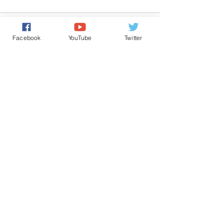
تعليقات
0.0/ 5 (0)
Facebook
YouTube
Twitter
التعليق والتقييم...
Powered by
International Voice Of Morocco
www.internationalvoiceofmorocco.com
جميع حقوق النشر محفوظة
2026