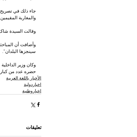
جاء ذلك في تصريح ل
والمغاربة المقيمين 
وقالت السيدة شاكيد
وأضافت أن المباحثات
سينجزها البلدان”.
وكان وزير الداخلية
حضره عدد من كبار م
الأخبار باللغة العربية
اخباردولية
اخباروطنية
تعليقات