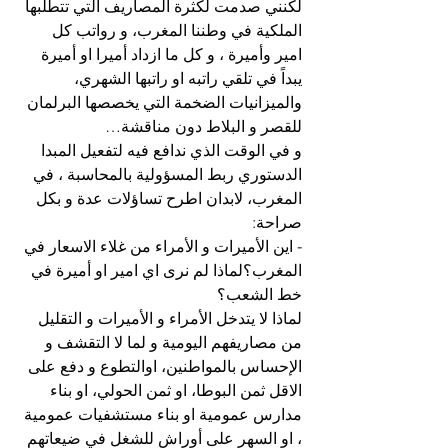
لكنني صدمت لكثرة المصاريف التي تتطلبها 
الملكية في وطننا المغرب، و رواتب كل 
امير وأميرة ، و كل ما ازداد أميرا او أميرة 
يبداً في تلقي راتبه او راتبها الشهري، 
والميزانيات الضخمة التي يخصصها البرلمان 
للقصر و البلاط دون مناقشة…
و في الوقت الذي ندافع فيه لتفعيل المبدا 
الدستوري ربط المسؤولية بالمحاسبة ، في 
المغرب، لابدان اطرح تساؤلات عدة و بكل 
صراحة:
- اين الأميرات و الأمراء من غلاء الاسعار في 
المغرب؟لماذا لم نرى اي امير او أميرة في 
خط الشعب؟
لماذا لا يتدخل الأمراء و الأميرات و التقليل 
من مصاريفهم اليومية و لما لا التقشف و 
الإحساس بالمواطنين، اوالتطوع و دفع على 
الاقل ثمن البوطا، او ثمن الحولي، او بناء 
مدارس عمومية او بناء مستشفيات عمومية 
، او السهر على أوراش للشغل في ضيعاتهم 