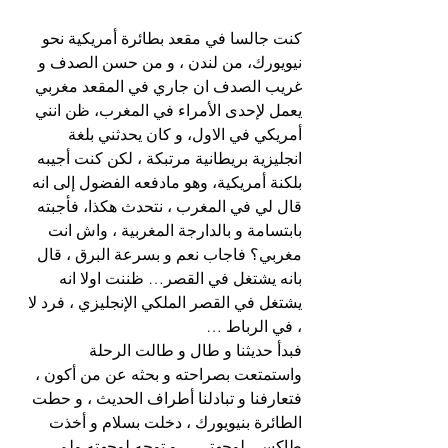
كنت جالسا في مقعد بطائرة أمريكية نحو 
نيويورك، من لندن ، و من حسن الصدف و 
غريب الصدف ان جاري في المقعد مغربي 
يعمل لإحدى الأمراء في المغرب، ظن انني 
أمريكي في الاول، و كان يحدثني بلغة 
انجليزية بريطانية مرتبكة ، لكن كنت أجيبه 
بلكنة أمريكية، وهو مادفعه الفضول إلى انه 
قال لي في المغرب ، نتحدث هكذا، فأجبته 
بابتسامة و بالدارجة المغربية ، واش انت 
مغربي؟ فاجاب نعم و بسرعة البرق ، قال 
بانه يشتغل في القصر… ظننت اولا انه 
يشتغل في القصر الملكي الإنجليزي ، فرد لا 
، في الرباط …
فبدأ حديثنا و طال و طالت الرحلة 
واستمتعت بصراحته و بحثه عن من أكون ، 
فتعارفنا و تبادلنا أطراف الحديث ، و حطت 
الطائرة بنيويورك ، دخلت بسلام و أخذت 
طاكسي لوجهتي… و توجه لوجهته ولم 