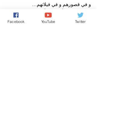
و في قصورهم و في فيلاتهم…
ان ما يعيشه الأمراء و الأميرات و هم بعيدون 
عن قضايا الشعب ، يجعلني أنا شخصيا 
Facebook
YouTube
Twitter
اتساءل ، ما هذا؟ و كيف يمكن ان نفعل ربط 
المسؤولية بالمحاسبة؟ و كيف سنحمي 
ثروات الوطن ؟ ومن سيحمي حقوق الشعب 
،ومن سينصت لمطالبه ؟
مجرد راي
عن مدير نشر صوت المغرب الحر
برنامج مجرد رأي
عين على حرية التعبير والصحافة بالمغ
عين على حقوق الانسان بالمغرب
تعليقات
0.0/ 5 (0)