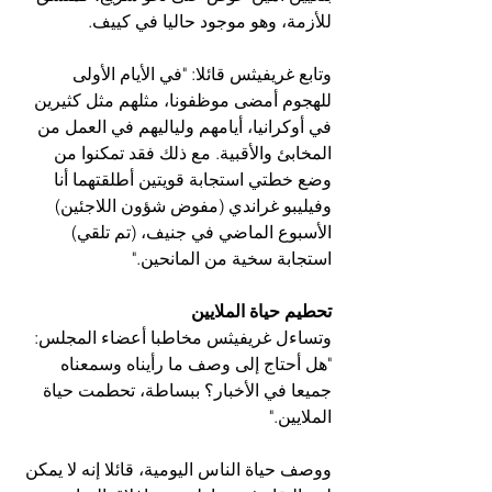
للأزمة، وهو موجود حاليا في كييف.
وتابع غريفيثس قائلا: "في الأيام الأولى 
للهجوم أمضى موظفونا، مثلهم مثل كثيرين 
في أوكرانيا، أيامهم ولياليهم في العمل من 
المخابئ والأقبية. مع ذلك فقد تمكنوا من 
وضع خطتي استجابة قويتين أطلقتهما أنا 
وفيليبو غراندي (مفوض شؤون اللاجئين) 
الأسبوع الماضي في جنيف، (تم تلقي) 
استجابة سخية من المانحين."
تحطيم حياة الملايين
وتساءل غريفيثس مخاطبا أعضاء المجلس: 
"هل أحتاج إلى وصف ما رأيناه وسمعناه 
جميعا في الأخبار؟ ببساطة، تحطمت حياة 
الملايين."
ووصف حياة الناس اليومية، قائلا إنه لا يمكن 