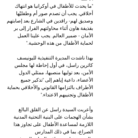
"ما يحدث للأطفال في أوكرانيا هو انتهاك 
أخلاقي. يجب أن تصدم صور أم وطفليْها 
وصديق لهم- راقدين في الشارع بعد إصابتهم 
بقذيفة هاون أثناء محاولتهم الفرار إلى بر 
الأمان - ضمير العالم. يجب علينا العمل 
لحماية الأطفال من هذه الوحشية."
بهذا ناشدت المديرة التنفيذية لليونيسف 
كاثرين راسل، في أول إحاطة لها مجلس 
الأمن، بعد توليها منصبها، ممثلي الدول 
الأعضاء، داعية إياهم إلى "تذكير جميع 
الأطراف بالتزامها القانوني والأخلاقي بحماية 
الأطفال وتجنيبهم الاعتداء."
وأعربت السيدة راسل عن القلق البالغ 
بشأن الهجمات على البنية التحتية المدنية 
اللازمة لمساعدة الأطفال على تجاوز هذا 
الصراع، بما في ذلك المدارس 