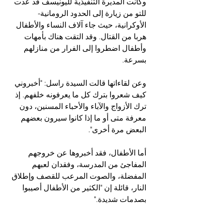
وكانت المديرة التنفيذية لليونيسف قد عدت 
للتو من زيارة إلى الحدود الرومانية-
الأوكرانية، حيث جاء آلاف النساء والأطفال 
هربا من القتال. وقد التقت هناك بأمهات 
وأطفال اضطروا إلى الفرار من منازلهم 
بسرعة.
وعن لقاءاتها قالت السيدة راسل: "أخبروني 
كيف شعروا بترك كل ما يعرفونه خلفهم. إذ 
ترك الأزواج والآباء والأحباء المسنين، دون 
معرفة متى أو ما إذا كانوا سيرون بعضهم 
البعض مرة أخرى".
أما الأطفال، فقد أخبروها عن خروجهم 
المفاجئ من المدرسة، وفقدان لعبهم 
المفضلة، والصوت المرعب للقصف وإطلاق 
النار، قائلة إن "الكثير من الأطفال أصيبوا 
بصدمات شديدة."