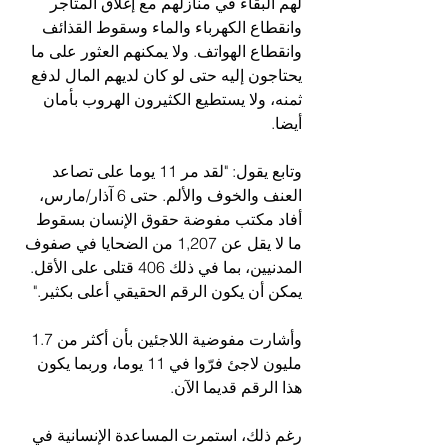
لهم البقاء في منازلهم مع إغلاق المتاجر 
وانقطاع الكهرباء والماء وسقوط القذائف 
وانقطاع الهواتف. ولا يمكنهم العثور على ما 
يحتاجون إليه حتى لو كان لديهم المال لدفع 
ثمنه، ولا يستطيع الكثيرون الهروب بأمان 
أيضا.
وتابع يقول: "لقد مر 11 يوما على تصاعد 
العنف والخوف والألم. حتى 6 آذار/مارس، 
أفاد مكتب مفوضة حقوق الإنسان بسقوط 
ما لا يقل عن 1,207 من الضحايا في صفوف 
المدنيين، بما في ذلك 406 قتلى على الأقل. 
يمكن أن يكون الرقم الحقيقي أعلى بكثير."
وأشارت مفوضية اللاجئين بأن أكثر من 1.7 
مليون لاجئ فرّوا في 11 يوما، وربما يكون 
هذا الرقم قديما الآن.
رغم ذلك، استمرت المساعدة الإنسانية في 