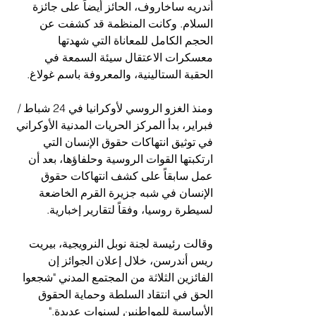
أندريه ساخاروف، الحائز أيضاً على جائزة 
السلام. وكانت المنظمة قد كشفت عن 
الحجم الكامل للمعاناة التي شهدتها 
معسكرات الاعتقال سيئة السمعة في 
الحقبة الستالينية، والمعروفة باسم غولاغ.
ومنذ الغزو الروسي لأوكرانيا في 24 شباط /
فبراير، بدأ المركز الحريات المدنية الأوكراني 
في توثيق انتهاكات حقوق الإنسان التي 
ارتكبتها القوات الروسية وحلفاؤها، بعد أن 
عمل سابقاً على كشف انتهاكات حقوق 
الإنسان في شبه جزيرة القرم الخاضعة 
لسيطرة روسيا، وفقاً لتقارير إخبارية.
وقالت رئيسة لجنة نوبل النرويجية، بيريت 
ريس أندرسن، خلال إعلان الجوائز إن 
الفائزين الثلاثة من المجتمع المدني "شجعوا 
الحق في انتقاد السلطة وحماية الحقوق 
الأساسية للمواطنين لسنوات عديدة."