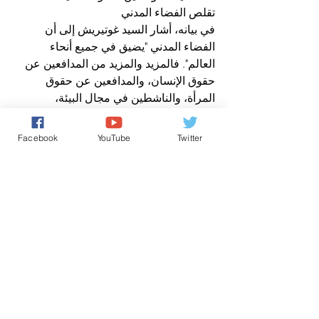
تقلص الفضاء المدني
في بيانه، أشار السيد غوتيريش إلى أن 
الفضاء المدني "يضيق في جميع أنحاء 
العالم". فالمزيد والمزيد من المدافعين عن 
حقوق الإنسان، والمدافعين عن حقوق 
المرأة، والناشطين في مجال البيئة، 
والصحفيين وغيرهم في المجال الحقوقي، 
"يواجهون اعتقالات تعسفية، وأحكام سجن 
Facebook
YouTube
Twitter
قاسية، وحملات تشهير، وغرامات شديدة، 
وهجمات عنيفة."
واختتم الأمين العام بالقول: "بينما نهنئ 
الفائزين هذا العام، دعونا نتعهد بحماية من 
يدافعون بشجاعة عن القيم الشاملة للسلام 
والأمل والكرامة للجميع."
حقوق الانسان/ Human Rights
الأخبار باللغة العربية
اخباردولية