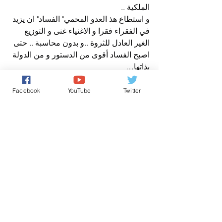
الملكية ..
و استطاع هذ العدو المحمي" الفساد" ان يزيد 
في الفقراء فقرا و الاغنياء غنى و التوزيع 
الغير العادل للثروة ..و بدون محاسبة .. حتى 
اصبح الفساد أقوى من الدستور و من الدولة 
بذاتها…
مجرد رأي حر
عن مدير نشر صوت المغرب الحر نيوز
Facebook
YouTube
Twitter
برنامج مجرد رأي
تحقيقات الشعب
عين على حرية التعبير والصحافة بالمغ
تعليقات
0.0/ 5 (0)