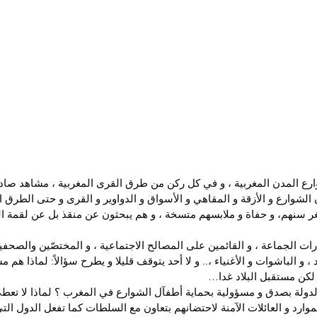
ع المدن المغربية ، و في كل ركن من طرق القرى المغربية ، مشاهد صادم
الشوارع و الأزقة و المقاهي و الأسواق و الدواوير و القرى و حتى الطرق ال
ر سنهم، و حفاة و ملابسهم متسخة ، و هم يبحثون عن منقذ بل عن لقمة ا
ات الجماعة ، و القائمين على المصالح الاجتماعية ، و المختصّين والصحفيي
 ، و الباشوات و الأغنياء ،.. و لا أحد يتوقف قليلا و يطرح سؤالاً: لماذا هم
 لكن مستقبل البلاد غدا…
 الدولة بصدق و مسؤولية بحماية أطفآل الشوارع في المغرب ؟ لماذا لا تعطى 
ارد و العائلات الآمنة لاحتضانهم بتعاون مع السلطات كما تفعل الدول التي