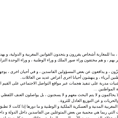
 بدا للمغاربة أشخاص يقررون و يتحدون القوانين المغربية و الدولية، و يه
 بهم ، و هم مختفون وراء صور الملك و وراء الوطنية ، و وراء الوحدة التراب
زّون ، و يدافعون عن بعض المسؤولين الفاسدين ، و في أحيان اخرى ، يوجهو
نين أبرياء ، و ينهشون أحيانا اخرى أعراض عديد من العائلات..
شيات مدربة على تنفيذ هجمات عبر مواقع التواصل الاجتماعي على القيم ال
ة المواطنين …
لا يحاكمون و لا يتم البحث معهم و لا يسجنون ، بل يواصلون العنف اللفظ
حريات و عن التوزيع العادل للثروة..
لمغربية المدنية و العسكرية الملكية و الوطنية و ما دورها إذا كانت لا تطبق
التي ربما هي محمية من بعض المتوغلين من الفاسدين داخل الدولة و داخ
أن هؤلاء، الذين يهددون الأمن اليومي للمغاربة و عائلاتهم ، يشكلون نقطة 