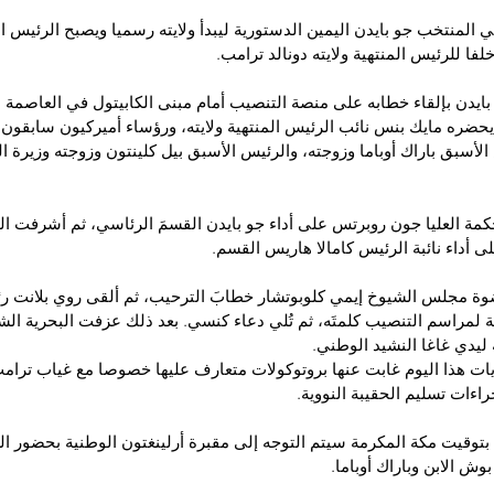
لفا للرئيس المنتهية ولايته دونالد ترامب.
 بايدن بإلقاء خطابه على منصة التنصيب أمام مبنى الكابيتول في العاصمة ال
ضره مايك بنس نائب الرئيس المنتهية ولايته، ورؤساء أميركيون سابقون
لأسبق باراك أوباما وزوجته، والرئيس الأسبق بيل كلينتون وزوجته وزيرة ال
 العليا جون روبرتس على أداء جو بايدن القسمَ الرئاسي، ثم أشرفت الق
ى أداء نائبة الرئيس كامالا هاريس القسم.
ة مجلس الشيوخ إيمي كلوبوتشار خطابَ الترحيب، ثم ألقى روي بلانت رئ
لمراسم التنصيب كلمتَه، ثم تُلي دعاء كنسي. بعد ذلك عزفت البحرية الش
ة ليدي غاغا النشيد الوطني.
يات هذا اليوم غابت عنها بروتوكولات متعارف عليها خصوصا مع غياب ترامب
اءات تسليم الحقيبة النووية.
وعند الساعة 21:50 بتوقيت مكة المكرمة سيتم التوجه إلى مقبرة أرلينغتون الوطنية بحضور
وش الابن وباراك أوباما.