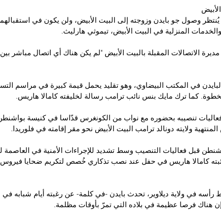
لأبيض
 يُنتظر وصول جو بايدن وزوجته إلى البيت الأبيض، ولن يكون في استقبالهما
الخدمات المنزلية في البيت الأبيض، تيموثي هارليث.
ديرة الاتصالات المقبلة بالبيت الأبيض "لم يكن هناك أي اتصال مباشر بين 
بايدن في المكتب البيضاوي، وهو تقليد يحمل قيمة كبيرة في مراسم التسلّم
وة. كما ترك مايك بنس نائب ترامب رسالة لخليفته كامالا هاريس.
فعاليات تنصيبه بحضوره مع نواب من الكونغرس قدّاسا في كنيسة بواشنطن
المنتهية ولايته دونالد ترامب البيت الأبيض نحو مقر إقامته في فلوريدا.
نطن قبل فعاليات التنصيب وسط تشديد للإجراءات الأمنية في العاصمة لت
بته كامالا هاريس في حفل عند نصب تذكاري خُصص لتكريم ضحايا فيروس ك
رأسه في ولاية ديلاوير، تحدث بايدن -في كلمة- عن رغبته أيام شبابه في ا
إن هناك فرصا عظيمة في بلاده التي تمرّ بأوقات مظلمة.