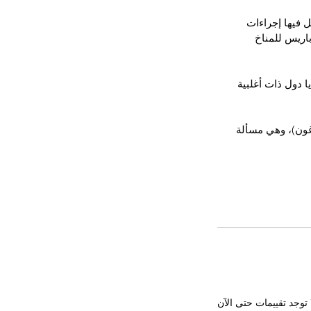
 البيت الأبيض 15 أمرا رئاسيا، يبطل فيها إجراءات 
باريس للمناخ 
دول ذات أغلبية 
اغون)، وهي مسألة 
 توجد تقييمات حتى الآن