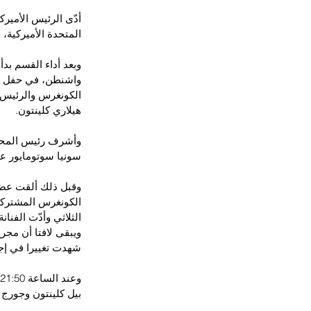
المتحدة الأميركية، خ
وبعد أداء القسم بدأ
واشنطن، في حفل يح
الكونغرس والرئيس ا
هيلاري كلينتون.
وأشرف رئيس المحكمة
سونيا سوتومايور عل
وقبل ذلك ألقت عضو
الكونغرس المشتركة 
الثلاثي وأدّت الفنان
ويبقى لافتا أن مجر
شهدت تغييرا في إجر
بيل كلينتون وجورج ب