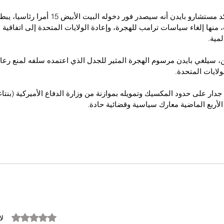
وفي وقت سابق، أكد مستشارو بايدن أنه سيصدر فور دخوله
، منها إلغاء سياسات ترامب للهجرة، وإعادة الولايات المتحدة إلى اتفاقية 
مية.
سيلغي بايدن مرسوم الهجرة المثير للجدل الذي اعتمده سلفه لمنع رعايا 
لايات المتحدة.
جدار على حدود المكسيك وتمويله بموازنة من وزارة الدفاع الأميركية (بنت
لأربع الماضية معارك سياسية وقضائية حادة.
تم التقييم بـ 0 من أصل 5 نجوم.
لا