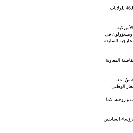
أدّى الرئيس الأميركي المنتخب جو بايدن اليمين الدستورية ليبدأ ولايته رسميا ويصبح الرئيس الـ46 للولايات 
أميركية 
 ومسؤولون في 
خارجية السابقة 
اضية المعاونة 
يسُ لجنة 
عار الوطني 
 و زوجته، كما 
 الرؤساء السابقين 