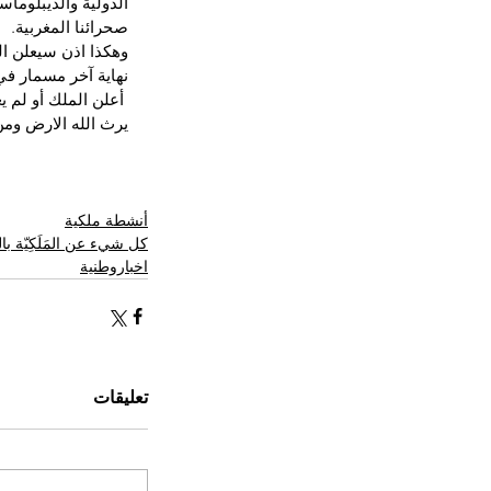
الدولية والديبلوماس
صحرائنا المغربية.
وهكذا اذن سيعلن ال
نهاية آخر مسمار في
 أعلن الملك أو لم 
يرث الله الارض ومن
أنشطة ملكية
كل شيء عن المَلَكِيّة ب
اخباروطنية
تعليقات