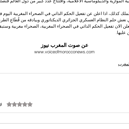
ية الموازية والديبلوماسية الاعلامية، وافتتاح عدد كبير من دول العالم قنصل
ملك كذلك، اذا اعلن عن تفعيل الحكم الذاتي في الصحراء المغربية اليوم 
 نعش حلم النظام العسكري الجزائري الديكتاتوري وبيادقه من قُطَاعِ الطرق
يعلن الان تفعيل الحكم الذاتي في الصحراء المغربية، الصحراء مغربية وستبق
 عليها.
عن صوت المغرب نيوز
www.voiceofmorocconews.com
المغرب
تم التقييم بـ 0 من أصل 5 نجوم.
لا