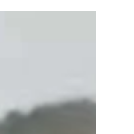
اعتبرته في تحليل لخطابكم انه خطاب ثقة ، و أن المغرب
في يد آمنة مع الملكية و مع النزهاء من بعض المسؤولين
الذين يؤدون واجبهم بتفان و جدية من أجل أمن و إستقرا
وطننا الأم المغرب .. لكن ، و مع شديد الأسف ، و في نف
الوقت نرى أن بعض المسؤولين العموميين و بعض
السياسيين الفاسدين الذين لم ينفذوا برامج لحماية الشب
و المواطنين ، لا