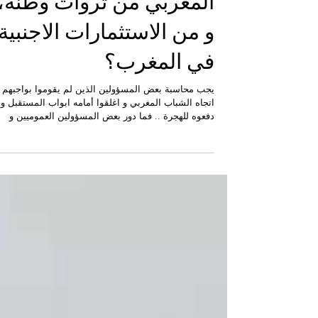
لماذا لا يستفيد الشباب
المغربي من ثروات وطنه،
و من الاستثمارات الاجنبية
في المغرب؟
يجب محاسبة بعض المسؤولين الذين لم يقوموا بواجبهم
اتجاه الشباب المغربي و اغلقوا أمامه ابواب المستقبل و
دفعوه للهجرة .. فما دور بعض المسؤولين العموميين و
السياسيين و المنتخبين إذا كانوا لا يعملون من أجل حماية
المواطنين و خاصة الشباب الذين اصبحوا يحتفلون عندما
يهربون من الوطن ؟ و لماذا لا تعود الاستثمارات الكبرى
لشركات كبرى اجنبية في المغرب بالنفع على الشباب داخ
الوطن ؟ و لماذا لم يتم تفعيل خطاب الملك حول تأطير
الشباب ؟ و لماذا تم ترك مصير الشباب مجهولا ، رغم أن
مستقبل الامم هو